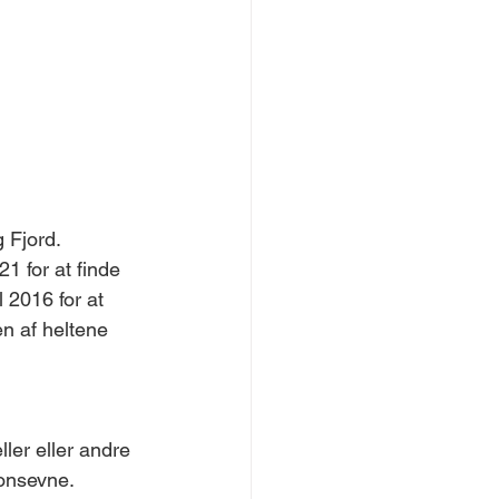
 Fjord. 
1 for at finde 
l 2016 for at 
en af heltene 
ller eller andre 
onsevne. 