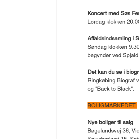
Koncert med Søs Fe
Lørdag klokken 20.0
Affaldsindsamling i S
Søndag klokken 9.30 f
begynder ved Spjald F
Det kan du se i biog
Ringkøbing Biograf v
og "Back to Black".
BOLIGMARKEDET 
Nye boliger til salg
Bøgelundsvej 38, Vi
Knivsbækvej 15, Spja