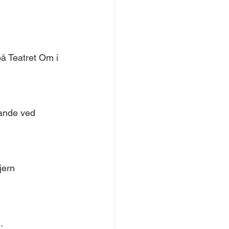
å Teatret Om i 
Sande ved 
jern 
. 