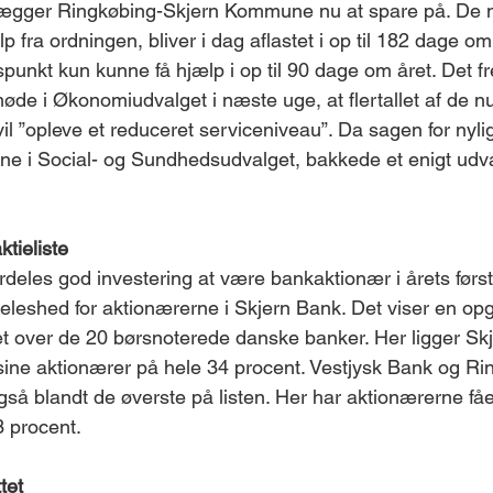
lægger Ringkøbing-Skjern Kommune nu at spare på. De
p fra ordningen, bliver i dag aflastet i op til 182 dage o
unkt kun kunne få hjælp i op til 90 dage om året. Det f
øde i Økonomiudvalget i næste uge, at flertallet af de 
il ”opleve et reduceret serviceniveau”. Da sagen for nylig
erne i Social- og Sundhedsudvalget, bakkede et enigt udv
tieliste
deles god investering at være bankaktionær i årets først
eleshed for aktionærerne i Skjern Bank. Det viser en opg
t over de 20 børsnoterede danske banker. Her ligger Skje
l sine aktionærer på hele 34 procent. Vestjysk Bank og Ri
så blandt de øverste på listen. Her har aktionærerne fået
 procent.
tet