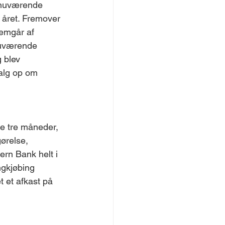
 nuværende 
m året. Fremover 
remgår af 
nuværende 
 blev 
alg op om 
e tre måneder, 
ørelse, 
rn Bank helt i 
ngkjøbing 
 et afkast på 