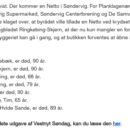
 vist. Der kommer en Netto i Søndervig. For Planklagenæv
vig Supermarked, Søndervig Centerforening og De Samv
aget over, at byrådet ville tillade en Netto ved krydset
agbladet Ringkøbing-Skjern, at der nu kun mangler en fo
byggeriet kan gå i gang, og at butikken forventes at åbne 
ebæk, er død, 90 år.
jern, er død, 90 år.
ng, er død, 88 år.
ng, er død, 79 år.
er død, 90 år.
, Tim, 65 år.
vide Sande, er død, 89 år.
sidste udgave af Vestnyt Søndag, kan du læse den 
her
. 