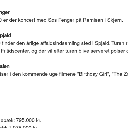
nger 
0 er der koncert med Søs Fenger på Remisen i Skjern. 
pjald 
inder den årlige affaldsindsamling sted i Spjald. Turen r
ritidscenter, og der vil efter turen blive serveret pølser 
rafen
iser i den kommende uge filmene "Birthday Girl", "The Zo
debæk: 795.000 kr. 
ld: 1.975.000 kr. 