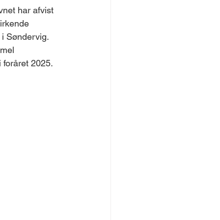
net har afvist 
irkende 
 i Søndervig. 
rmel 
i foråret 2025.