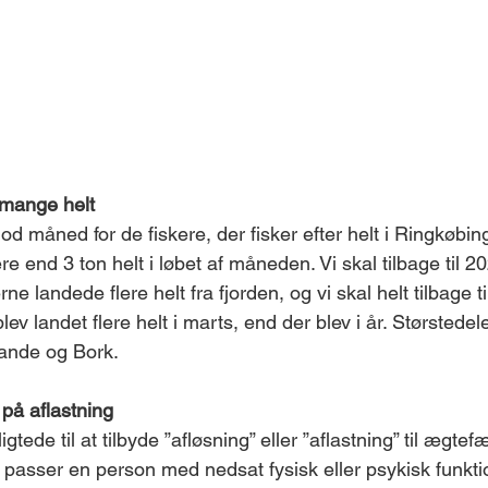
 mange helt
god måned for de fiskere, der fisker efter helt i Ringkøbing
 end 3 ton helt i løbet af måneden. Vi skal tilbage til 202
e landede flere helt fra fjorden, og vi skal helt tilbage ti
blev landet flere helt i marts, end der blev i år. Størstedel
Sande og Bork.
på aflastning 
ede til at tilbyde ”afløsning” eller ”aflastning” til ægtefæ
passer en person med nedsat fysisk eller psykisk funkti