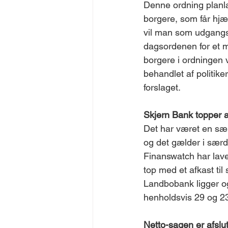
Denne ordning plan
borgere, som får hjæl
vil man som udgangsp
dagsordenen for et m
borgere i ordningen v
behandlet af politik
forslaget. 
Skjern Bank topper ak
Det har været en sær
og det gælder i særd
Finanswatch har lave
top med et afkast ti
Landbobank ligger og
henholdsvis 29 og 23
Netto-sagen er afslut