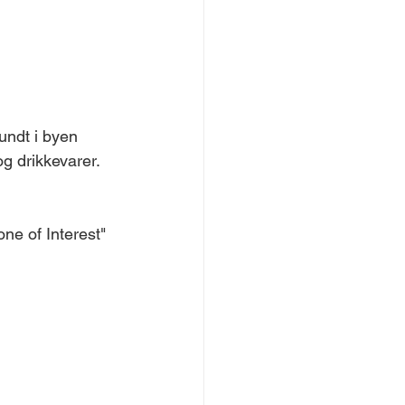
undt i byen 
og drikkevarer. 
ne of Interest" 