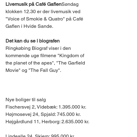
Livemusik på Café Gaflen
Søndag 
klokken 12.30 er der livemusik ved 
"Voice of Smokie & Quatro" på Café 
Gaflen i Hvide Sande.
Det kan du se i biografen
Ringkøbing Biograf viser i den 
kommende uge filmene "Kingdom of 
the planet of the apes", "The Garfield 
Movie" og "The Fall Guy".
BOLIGMARKEDET 
Nye boliger til salg
Fischersvej 2, Videbæk: 1.395.000 kr. 
Højmosevej 24, Spjald: 745.000 kr. 
Højgårdlund 11, Herborg: 2.635.000 kr. 
Lindealle 24, Skjern: 995.000 kr. 