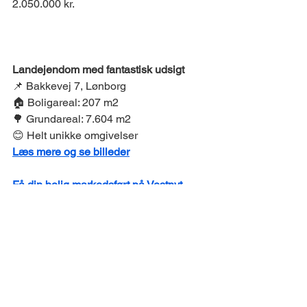
2.050.000 kr. 
ANNONCE 
Landejendom med fantastisk udsigt 
📌 Bakkevej 7, Lønborg 
🏠 Boligareal: 207 m2 
🌳 Grundareal: 7.604 m2 
😊 Helt unikke omgivelser 
Læs mere og se billeder
Få din bolig markedsført på Vestnyt
SPORT 
Håndbold
Herrer
Skjern har ikke spillet kamp i denne 
uge. 