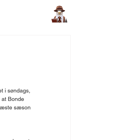
t i søndags, 
, at Bonde 
næste sæson 