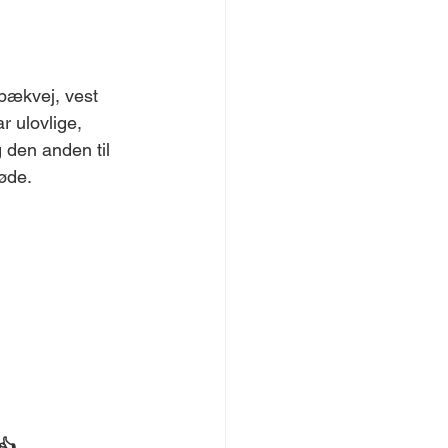
rbækvej, vest 
r ulovlige, 
g den anden til 
bøde.
👍