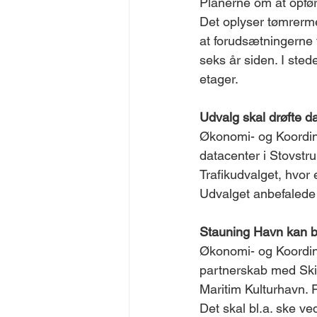
Planerne om at opfør
Det oplyser tømrermes
at forudsætningerne 
seks år siden. I sted
etager.
Udvalg skal drøfte d
Økonomi- og Koordina
datacenter i Stovstru
Trafikudvalget, hvor 
Udvalget anbefalede
Stauning Havn kan bl
Økonomi- og Koordina
partnerskab med Ski
Maritim Kulturhavn. F
Det skal bl.a. ske ve