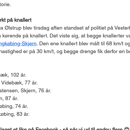
orie.
kt på knallert
a Ølstrup blev tirsdag aften standset af politiet på Veste
 kørende på knallert. Det viste sig, at begge knallerter va
ngkøbing-Skjern
. Den ene knallert blev målt til 68 km/t o
 hastighed er på 30 km/t, og begge drenge fik derfor en 
æk, 102 år. 
 Videbæk, 77 år. 
stensen, Skjern, 76 år. 
, 87 år. 
bing, 74 år. 
bing, 83 år. 
get et like på Facebook - så når vi ud til endnu flere 