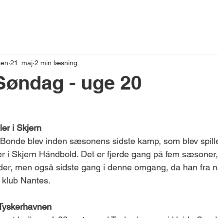
VESTNYT
sen
21. maj
2 min læsning
Søndag - uge 20
ler i Skjern
Bonde blev inden sæsonens sidste kamp, som blev spille
ler i Skjern Håndbold. Det er fjerde gang på fem sæsoner
er, men også sidste gang i denne omgang, da han fra 
e klub Nantes.
 Tyskerhavnen