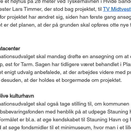
e et højhus på 28 meter ved Tyskerhavnen i Hvide Sande
ter Lars Timmer, der stod bag projektet, til 
TV Midtvest
for projektet har ændret sig, siden han første gang ansøg
et er det planen, at der på grunden skal opføres otte nye fe
atacenter
tionsudvalget skal mandag drøfte en ansøgning om at op
p, øst for Tarm. Sagen har tidligere været behandlet i Pla
et enigt udvalg anbefalede, at der arbejdes videre med pr
 desuden, at der holdes et borgermøde om projektet.
ive kulturhavn
tionsudvalget skal også tage stilling til, om kommunen s
bsbevaringsfonden med henblik på at udpege Stauning
ormålet er bl.a. at øge kendskabet til Stauning Havn og h
d at søge fondsmidler til et minimuseum, hvor man i et lill