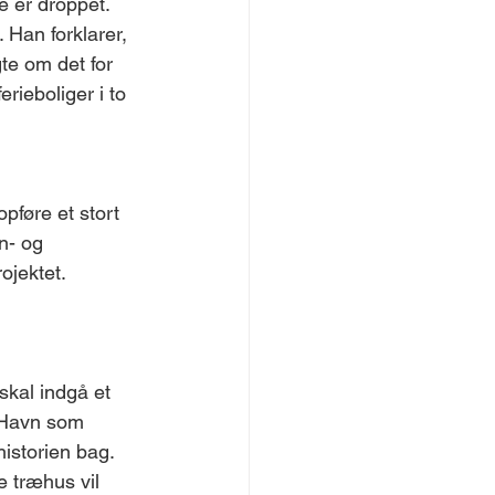
 er droppet. 
. Han forklarer, 
te om det for 
rieboliger i to 
føre et stort 
n- og 
ojektet. 
kal indgå et 
 Havn som 
istorien bag. 
e træhus vil 