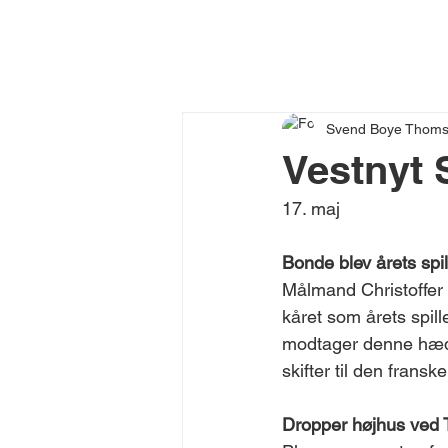
Svend Boye Thom
Vestnyt 
17. maj 
Bonde blev årets spil
Målmand Christoffer 
kåret som årets spil
modtager denne hæd
skifter til den fransk
Dropper højhus ved