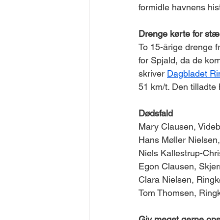
formidle havnens hist
Drenge kørte for stær
To 15-årige drenge fr
for Spjald, da de kom
skriver 
Dagbladet Ri
51 km/t. Den tilladte
​​​Dødsfald ​​​​
Mary Clausen, Videb
Hans Møller Nielsen,
Niels Kallestrup-Chri
Egon Clausen, Skjern
Clara Nielsen, Ringkø
Tom Thomsen, Ringkø
Giv meget gerne opsla