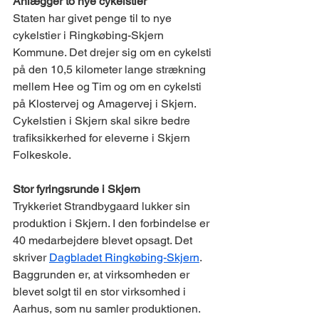
Anlægger to nye cykelstier 
Staten har givet penge til to nye 
cykelstier i Ringkøbing-Skjern 
Kommune. Det drejer sig om en cykelsti 
på den 10,5 kilometer lange strækning 
mellem Hee og Tim og om en cykelsti 
på Klostervej og Amagervej i Skjern. 
Cykelstien i Skjern skal sikre bedre 
trafiksikkerhed for eleverne i Skjern 
Folkeskole. 
Stor fyringsrunde i Skjern 
Trykkeriet Strandbygaard lukker sin 
produktion i Skjern. I den forbindelse er 
40 medarbejdere blevet opsagt. Det 
skriver 
Dagbladet Ringkøbing-Skjern
. 
Baggrunden er, at virksomheden er 
blevet solgt til en stor virksomhed i 
Aarhus, som nu samler produktionen. 