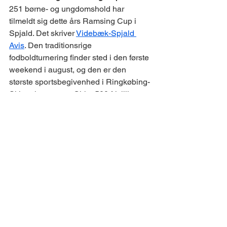
251 børne- og ungdomshold har 
tilmeldt sig dette års Ramsing Cup i 
Spjald. Det skriver 
Videbæk-Spjald 
Avis
. Den traditionsrige 
fodboldturnering finder sted i den første 
weekend i august, og den er den 
største sportsbegivenhed i Ringkøbing-
Skjern kommune. Cirka 500 frivillige 
hjælper med afviklingen af turneringen. 
​​​​Dødsfald ​​​
Tove Larsen, Skjern, er død, 96 år. 
Jytte Jensen, Videbæk, er død, 86 år. 
Birthe M. Nielsen, Videbæk, er død, 87 
år. 
Niels E. Vestersager, Videbæk, er død, 
87 år. 
Karl Madsen, Videbæk, er død, 68 år. 