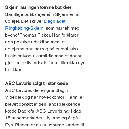
Skjern har ingen tomme butikker
Samtlige butikslejemål i Skjern er nu 
udlejet. Det skriver 
Dagbladet 
Ringkøbing-Skjern
, som har talt med 
bychef Thomas Fisker. Han forklarer 
den positive udvikling med, at 
udlejerne har lagt sig på et realistisk 
huslejeniveau, samtidig med at der er 
gjort en aktiv indsats for at tiltrække nye 
butikker.
ABC Lavpris solgt til stor kæde
ABC Lavpris, der er grundlagt i 
Videbæk og har hovedkontor i Tarm, er 
blevet opkøbt af den landsdækkende 
kæde Dagrofa. ABC Lavpris har i dag 
15 supermarkeder i Jylland og ét på 
Fyn. Planen er nu at udbrede kæden til 