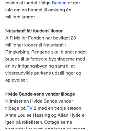
resten af landet. Ifølge 
Børsen
 er der 
tale om en handel til omkring én 
milliard kroner.
Naturkraft får fondsmillioner
A.P. Møller Fonden har bevilget 23 
millioner kroner til Naturkraft i 
Ringkøbing. Pengene skal blandt andet 
bruges til at forbedre bygningerne med 
en ny indgangsbygning samt til at 
videreudvikle parkens udstillinger og 
oplevelser.
Hvide Sande-serie vender tilbage
Krimiserien Hvide Sande vender 
tilbage på 
TV 2
 med en tredje sæson. 
Anne Louise Hassing og Allan Hyde er 
igen på rollelisten. Optagelserne 
begynder i august, og planen er, at den 