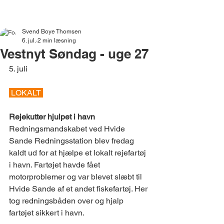
VESTNYT
Svend Boye Thomsen
6. jul.
2 min læsning
Vestnyt Søndag - uge 27
5. juli 
 LOKALT 
Rejekutter hjulpet i havn
Redningsmandskabet ved Hvide 
Sande Redningsstation blev fredag 
kaldt ud for at hjælpe et lokalt rejefartøj 
i havn. Fartøjet havde fået 
motorproblemer og var blevet slæbt til 
Hvide Sande af et andet fiskefartøj. Her 
tog redningsbåden over og hjalp 
fartøjet sikkert i havn.