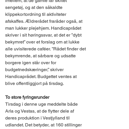
imellem, at de gamle får skiftet 
sengetøj, og at den såkaldte 
klippekortordning til aktiviteter 
afskaffes. Ældrerådet fraråder også, at 
man lukker plejehjem. Handicaprådet 
skriver i sit høringssvar, at det er ”dybt 
bekymret” over et forslag om at lukke 
alle uvisiterede caféer. ”Rådet finder det 
bekymrende, at sårbare og udsatte 
borgere igen står over for 
budgetnedskæringer,” skriver 
Handicaprådet. Budgettet ventes at 
blive offentliggjort på tirsdag.
To store fyringsrunder
Tirsdag i denne uge meddelte både 
Arla og Vestas, at de flytter dele af 
deres produktion i Vestjylland til 
udlandet. Det betyder, at 160 stillinger 