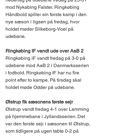
mod Nykøbing Falster. Ringkøbing 
Håndbold spiller sin første kamp i den 
nye sæson i ligaen på fredag, hvor 
holdet møder Silkeborg-Voel på 
udebane. 
Ringkøbing IF vandt ude over AaB 2
Ringkøbing iF vandt fredag på 3-0 på 
udebane mod AaB 2 i Danmarksserien 
i fodbold. Ringkøbing IF har nu fire 
point efter to kampe. På tirsdag skal 
holdet møde Odder på udebane. 
Ølstrup fik sæsonens første sejr  
Ølstrup vandt fredag 4-1 over Lemming 
på hjemmebane i Jyllandsserien. Det 
var den første sejr i sæsonen til Ølstrup, 
som tidligere på ugen tabte 0-2 på 