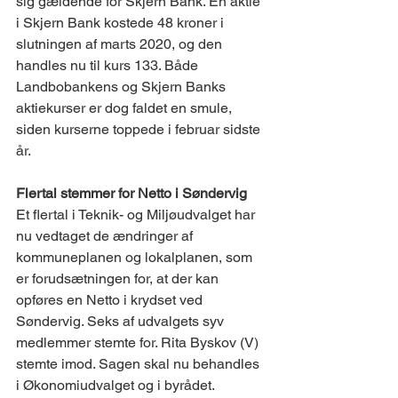
sig gældende for Skjern Bank. En aktie 
i Skjern Bank kostede 48 kroner i 
slutningen af marts 2020, og den 
handles nu til kurs 133. Både 
Landbobankens og Skjern Banks 
aktiekurser er dog faldet en smule, 
siden kurserne toppede i februar sidste 
år.
Flertal stemmer for Netto i Søndervig
Et flertal i Teknik- og Miljøudvalget har 
nu vedtaget de ændringer af 
kommuneplanen og lokalplanen, som 
er forudsætningen for, at der kan 
opføres en Netto i krydset ved 
Søndervig. Seks af udvalgets syv 
medlemmer stemte for. Rita Byskov (V) 
stemte imod. Sagen skal nu behandles 
i Økonomiudvalget og i byrådet. 