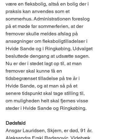
være en fleksbolig, altså en bolig der i 
praksis kan anvendes som et 
sommerhus. Administrationen foreslog 
på et møde før sommerferien, at der 
fremover skulle meldes afslag på 
ansøgninger om fleksboligtilladelser i 
Hvide Sande og i Ringkøbing. Udvalget 
besluttede dengang at udsætte sagen. 
Nu er der i stedet lagt op til, at man 
fremover skal kunne få en 
tidsbegrænset tilladelse på tre år i 
Hvide Sande, og at man så på et 
senere tidspunkt skal tage stilling til, 
om muligheden helt skal fjernes visse 
steder i Hvide Sande og Ringkøbing. 
Dødsfald
Ansgar Lauridsen, Skjern, er død, 91 år. 
Aleksandra Erski Radanovic, Videbæk, 