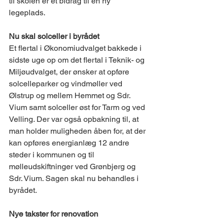
til skolen er et bidrag til en ny 
legeplads.  
Nu skal solceller i byrådet 
Et flertal i Økonomiudvalget bakkede i 
sidste uge op om det flertal i Teknik- og 
Miljøudvalget, der ønsker at opføre 
solcelleparker og vindmøller ved 
Ølstrup og mellem Hemmet og Sdr. 
Vium samt solceller øst for Tarm og ved 
Velling. Der var også opbakning til, at 
man holder muligheden åben for, at der 
kan opføres energianlæg 12 andre 
steder i kommunen og til 
mølleudskiftninger ved Grønbjerg og 
Sdr. Vium. Sagen skal nu behandles i 
byrådet. 
Nye takster for renovation 