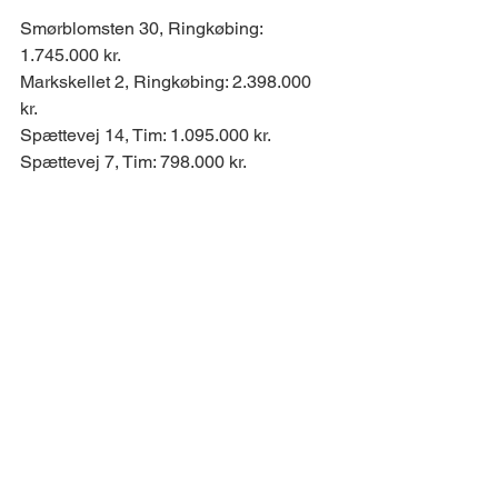
Smørblomsten 30, Ringkøbing: 
1.745.000 kr. 
Markskellet 2, Ringkøbing: 2.398.000 
kr. 
Spættevej 14, Tim: 1.095.000 kr. 
Spættevej 7, Tim: 798.000 kr. 
Nørregade 69, Hvide Sande: 880.000 
kr. 
Færgemandsvej 11, Hvide Sande: 
1.075.000 kr. 
ANNONCE 
Kirkevej 36, Ringkøbing 
🏠 Boligareal: 231 m2 
🌳 Grundareal: 1.047 m2 
👍 Meget velholdt 
Læs mere og se billeder her