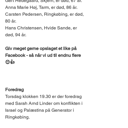
Gert Hedegaard, Skjern, er død, 67 år. 
Anna Marie Høj, Tarm, er død, 86 år. 
Carsten Pedersen, Ringkøbing, er død, 
80 år. 
Hans Christensen, Hvide Sande, er 
død, 94 år. 
Giv meget gerne opslaget et like på 
Facebook - så når vi ud til endnu flere 
😊👍
DET SKER 
Foredrag  
Torsdag klokken 19.30 er der foredrag 
med Sarah Arnd Linder om konflikten i 
Israel og Palæstina på Generator i 
Ringkøbing.  