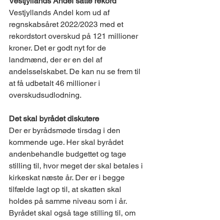
Vestjyllands Andel satte rekord 
Vestjyllands Andel kom ud af 
regnskabsåret 2022/2023 med et 
rekordstort overskud på 121 millioner 
kroner. Det er godt nyt for de 
landmænd, der er en del af 
andelsselskabet. De kan nu se frem til 
at få udbetalt 46 millioner i 
overskudsudlodning. 
Det skal byrådet diskutere 
Der er byrådsmøde tirsdag i den 
kommende uge. Her skal byrådet 
andenbehandle budgettet og tage 
stilling til, hvor meget der skal betales i 
kirkeskat næste år. Der er i begge 
tilfælde lagt op til, at skatten skal 
holdes på samme niveau som i år. 
Byrådet skal også tage stilling til, om 