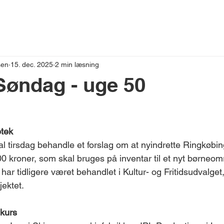
VESTNYT
sen
15. dec. 2025
2 min læsning
Søndag - uge 50
otek
 tirsdag behandle et forslag om at nyindrette Ringkøbing
00 kroner, som skal bruges på inventar til et nyt børneo
 har tidligere været behandlet i Kultur- og Fritidsudvalget
jektet.
kurs