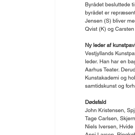
Byrådet besluttede ti
byrådet er repræsent
Jensen (S) bliver me
Qvist (K) og Carste
Ny leder af kunstpavi
Vestjyllands Kunstpa
leder. Han har en ba
Aarhus Teater. Derud
Kunstakademi og hold
samtidskunst og forh
​Dødsfald ​​​
John Kristensen, Spja
Tage Carlsen, Skjern,
Niels Iversen, Hvide
Anni Larsen, Ringkøb