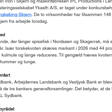
an Iron i Skjern og maskinfabrikken IPL Productions i Lem
esteringsselskabet Ykasth A/S, er taget under konkursbeh
ngkøbing-Skjern
. De to virksomheder har tilsammen 148
jem fra arbejde torsdag. 
ned 
ande, der fanger spisefisk i Nordsøen og Skagerrak, må se
år. Især torskekvoten skæres markant i 2026 med 44 pro
 kulmule og lange reduceres. Til gengæld hæves kvotern
ruhummer og tunge.
mført
bank, Arbejdernes Landsbank og Vestjysk Bank er bleve
de tre bankers generalforsamlinger. Det betyder, at de 
 AL Sydbank.
 byrådet