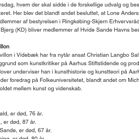
rsdag, hvem der skal sidde i de forskellige udvalg og bes
eret. Her blev det blandt andet besluttet, at Lone Ander
dlemmer af bestyrelsen i Ringkøbing-Skjern Erhvervsråd
n Bjerg (KD) bliver medlemmer af Hvide Sande Havns bes
llon
villon i Videbæk har fra nytår ansat Christian Langbo Sal
ggrund som kunstkritiker på Aarhus Stiftstidende og pro
over underviser han i kunsthistorie og kunstteori på Aar
er foredrag på Folkeuniversitetet, blandt andet om Mich
oldet mellem kunst og videnskab.
ld, er død, 76 år.
 er død, 87 år.
 Sande, er død, 67 år.
ing, er død, 80 år.