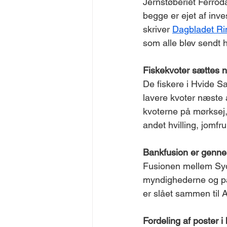
Jernstøberiet Ferrod
begge er ejet af inv
skriver 
Dagbladet Ri
som alle blev sendt h
Fiskekvoter sættes 
De fiskere i Hvide S
lavere kvoter næste 
kvoterne på mørksej,
andet hvilling, jomf
Bankfusion er genne
Fusionen mellem Syd
myndighederne og på 
er slået sammen til
Fordeling af poster i