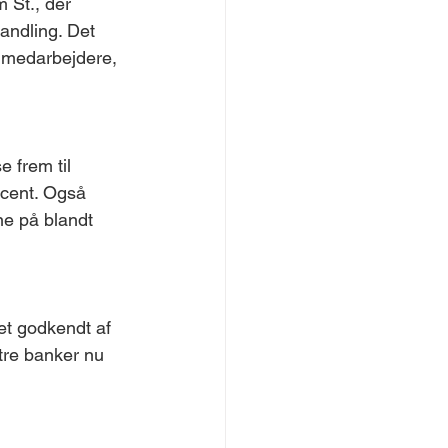
 St., der 
andling. Det 
 medarbejdere, 
 frem til 
cent. Også 
e på blandt 
t godkendt af 
tre banker nu 