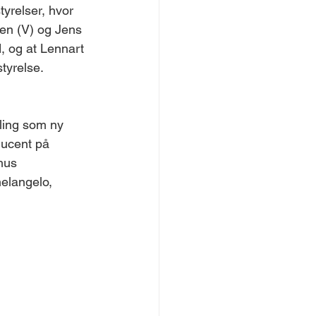
tyrelser, hvor 
sen (V) og Jens 
, og at Lennart 
tyrelse.
ling som ny 
ducent på 
hus 
elangelo, 