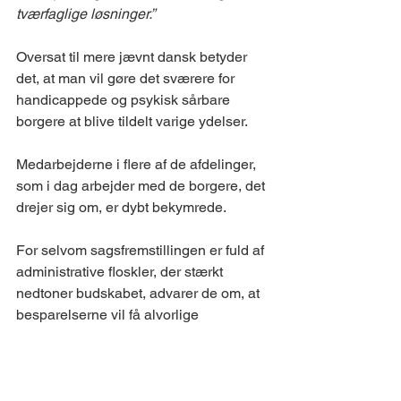
tværfaglige løsninger.”
Oversat til mere jævnt dansk betyder 
det, at man vil gøre det sværere for 
handicappede og psykisk sårbare 
borgere at blive tildelt varige ydelser. 
Medarbejderne i flere af de afdelinger, 
som i dag arbejder med de borgere, det 
drejer sig om, er dybt bekymrede. 
For selvom sagsfremstillingen er fuld af 
administrative floskler, der stærkt 
nedtoner budskabet, advarer de om, at 
besparelserne vil få alvorlige 
konsekvenser for de berørte borgere. 
Men det er man nødt til at læse 
bilagene for at finde ud af.