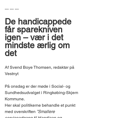
--- --- --- 
De handicappede 
får sparekniven 
igen – vær i det 
mindste ærlig om 
det
Af Svend Boye Thomsen, redaktør på 
Vestnyt
På onsdag er der møde i Social- og 
Sundhedsudvalget i Ringkøbing-Skjern 
Kommune. 
Her skal politikerne behandle et punkt 
med overskriften 
”Smallere 
serviceadgang til Handicap og 