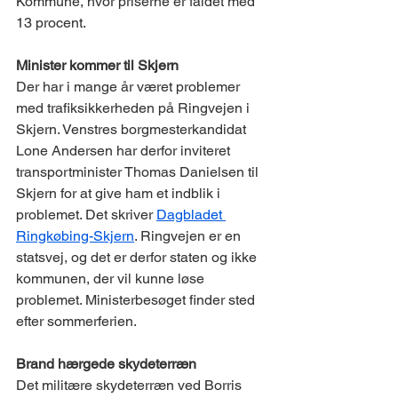
Kommune, hvor priserne er faldet med 
13 procent.
​Minister kommer til Skjern
Der har i mange år været problemer 
med trafiksikkerheden på Ringvejen i 
Skjern. Venstres borgmesterkandidat 
Lone Andersen har derfor inviteret 
transportminister Thomas Danielsen til 
Skjern for at give ham et indblik i 
problemet. Det skriver 
Dagbladet 
Ringkøbing-Skjern
. Ringvejen er en 
statsvej, og det er derfor staten og ikke 
kommunen, der vil kunne løse 
problemet. Ministerbesøget finder sted 
efter sommerferien.
Brand hærgede skydeterræn
Det militære skydeterræn ved Borris 