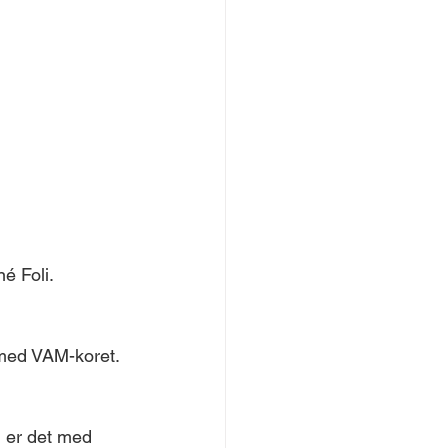
é Foli.
 med VAM-koret.
 er det med 