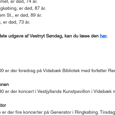
t, er død, 74 år.
gkøbing, er død, 87 år.
 St., er død, 89 år.
 er død, 73 år.
sidste udgave af Vestnyt Søndag, kan du læse den 
her
. 
 er der foredrag på Videbæk Bibliotek med forfatter Ren
lonen
 er der koncert i Vestjyllands Kunstpavillon i Videbæk
tor
r der fire koncerter på Generator i Ringkøbing. Tirsdag