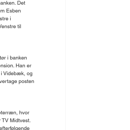
banken. Det 
 om Esben 
tre i 
enstre til 
ør i banken 
ension. Han er 
e i Videbæk, og 
overtage posten 
eterræn, hvor 
r TV Midtvest. 
efterfølgende 