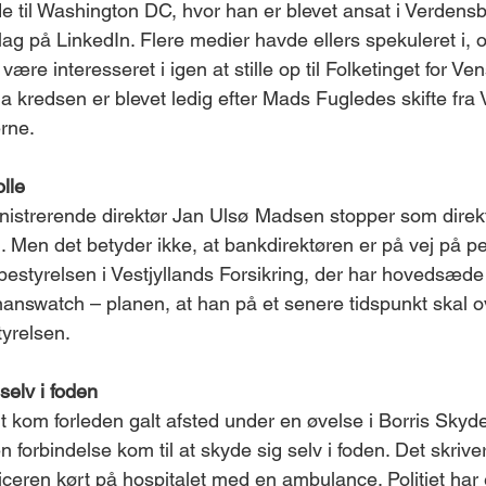
nde til Washington DC, hvor han er blevet ansat i Verdens
slag på LinkedIn. Flere medier havde ellers spekuleret i,
re interesseret i igen at stille op til Folketinget for Vens
 kredsen er blevet ledig efter Mads Fugledes skifte fra V
rne.
olle
istrerende direktør Jan Ulsø Madsen stopper som direkt
. Men det betyder ikke, at bankdirektøren er på vej på p
l bestyrelsen i Vestjyllands Forsikring, der har hovedsæd
Finanswatch – planen, at han på et senere tidspunkt skal 
yrelsen.
selv i foden
nt kom forleden galt afsted under en øvelse i Borris Skyd
 forbindelse kom til at skyde sig selv i foden. Det skrive
ficeren kørt på hospitalet med en ambulance. Politiet har 