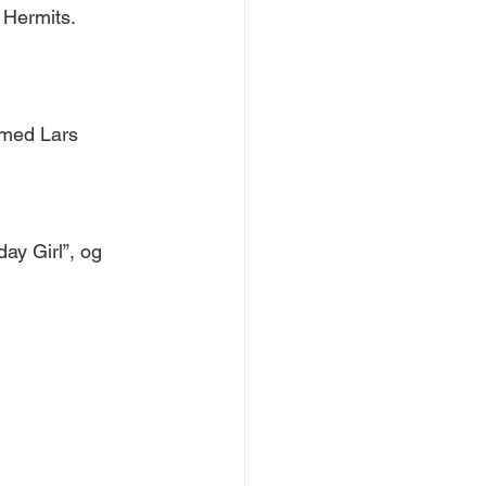
Hermits. 
 med Lars 
ay Girl”, og 