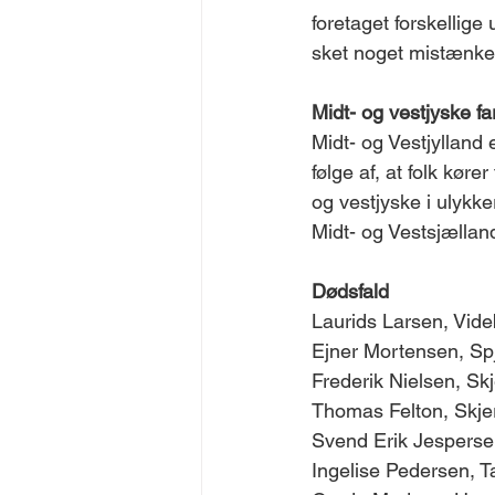
foretaget forskellige
sket noget mistænkeli
Midt- og vestjyske fa
Midt- og Vestjylland
følge af, at folk køre
og vestjyske i ulykke
Midt- og Vestsjælland
Dødsfald 
Laurids Larsen, Vide
Ejner Mortensen, Spj
Frederik Nielsen, Skj
Thomas Felton, Skjer
Svend Erik Jespersen
Ingelise Pedersen, Ta