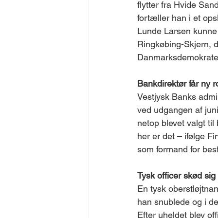
flytter fra Hvide Sa
fortæller han i et op
Lunde Larsen kunne væ
Ringkøbing-Skjern, da
Danmarksdemokrate
Bankdirektør får ny r
Vestjysk Banks admin
ved udgangen af juni
netop blevet valgt ti
her er det – ifølge 
som formand for best
Tysk officer skød sig 
En tysk oberstløjtna
han snublede og i den
Efter uheldet blev of