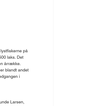
 lystfiskerne på 
500 laks. Det 
en årrække. 
er blandt andet 
nedgangen i 
Lunde Larsen, 