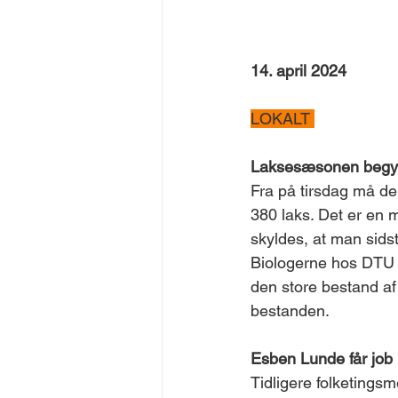
14. april 2024
LOKALT 
Laksesæsonen begyn
Fra på tirsdag må der 
380 laks. Det er en m
skyldes, at man sids
Biologerne hos DTU 
den store bestand af
bestanden.
Esben Lunde får job
Tidligere folketings