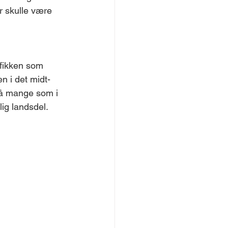
r skulle være 
afikken som 
n i det midt- 
 så mange som i 
lig landsdel.