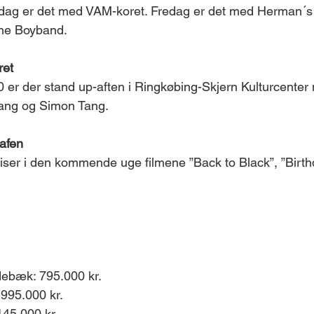
sdag er det med VAM-koret. Fredag er det med Herman´s 
he Boyband.
ret
 er der stand up-aften i Ringkøbing-Skjern Kulturcenter
Bang og Simon Tang.
rafen
iser i den kommende uge filmene ”Back to Black”, ”Birthd
debæk: 795.000 kr.
.995.000 kr.
145.000 kr.