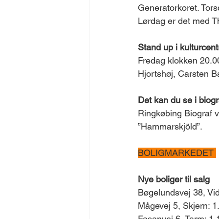
Generatorkoret. Tor
Lørdag er det med T
Stand up i kulturcent
Fredag klokken 20.00
Hjortshøj, Carsten 
Det kan du se i biog
Ringkøbing Biograf v
”Hammarskjöld”.
BOLIGMARKEDET 
Nye boliger til salg
Bøgelundsvej 38, Vi
Mågevej 5, Skjern: 1
Fasanvej 6, Tarm: 1.