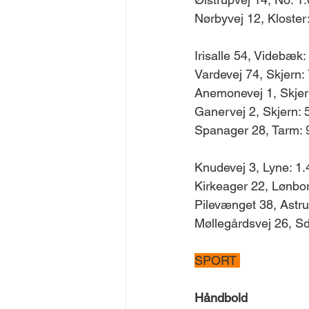
Nørbyvej 12, Kloster:
Irisalle 54, Videbæk:
Vardevej 74, Skjern: 
Anemonevej 1, Skjern
Ganervej 2, Skjern: 5
Spanager 28, Tarm: 9
Knudevej 3, Lyne: 1.
Kirkeager 22, Lønbor
Pilevænget 38, Astru
Møllegårdsvej 26, Sd
SPORT 
Håndbold