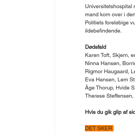
Universitetshospital 
mand kom over i den 
Politiets foreløbige 
ildebefindende. 
Dødsfald 
Karen Toft, Skjern, er
Ninna Hansen, Borris,
Rigmor Haugaard, Lem
Eva Hansen, Lem St.,
Åge Thorup, Hvide Sa
Therese Steffensen, 
Hvis du gik glip af 
DET SKER 