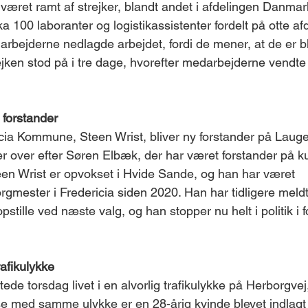
været ramt af strejker, blandt andet i afdelingen Danmark
ka 100 laboranter og logistikassistenter fordelt på otte afd
rbejderne nedlagde arbejdet, fordi de mener, at de er bl
ejken stod på i tre dage, hvorefter medarbejderne vendte t
 forstander 
cia Kommune, Steen Wrist, bliver ny forstander på Laug
er over efter Søren Elbæk, der har været forstander på ku
teen Wrist er opvokset i Hvide Sande, og han har været 
rgmester i Fredericia siden 2020. Han har tidligere meldt
stille ved næste valg, og han stopper nu helt i politik i 
afikulykke 
de torsdag livet i en alvorlig trafikulykke på Herborgvej,
se med samme ulykke er en 28-årig kvinde blevet indlagt