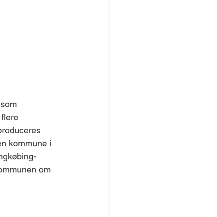
g som 
flere 
 produceres 
den kommune i 
ingkøbing-
l kommunen om 