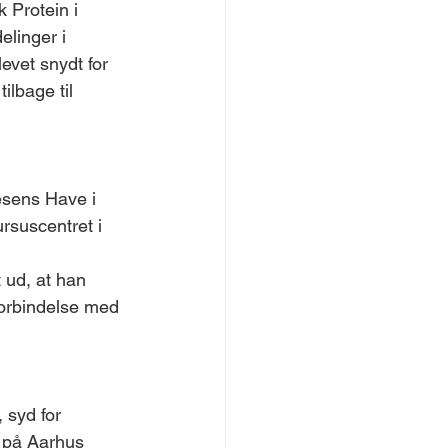
 Protein i 
elinger i 
evet snydt for 
ilbage til 
esens Have i 
rsuscentret i 
 ud, at han 
forbindelse med 
 syd for 
 på Aarhus 