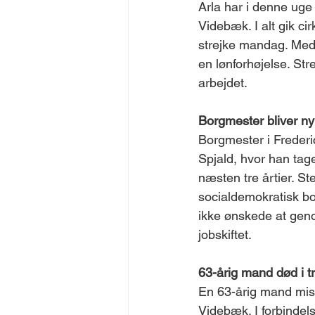
Arla har i denne uge 
Videbæk. I alt gik cir
strejke mandag. Meda
en lønforhøjelse. Str
arbejdet. 
Borgmester bliver ny
Borgmester i Frederi
Spjald, hvor han tag
næsten tre årtier. S
socialdemokratisk bo
ikke ønskede at genop
jobskiftet. 
63-årig mand død i tr
En 63-årig mand miste
Videbæk. I forbindel