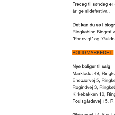
Fredag til søndag er
årlige sildefestival. 
Det kan du se i biog
Ringkøbing Biograf v
"For evigt" og "Guld
BOLIGMARKEDET 
Nye boliger til salg
Markledet 49, Ringkø
Enebærvej 5, Ringkøb
Røgindvej 3, Ringkøb
Kirkebakken 10, Ring
Poulsgårdsvej 15, Ri
Ølstrupvej 14, No: 1.