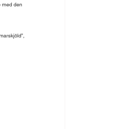
se med den 
arskjöld”, 