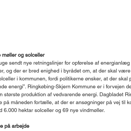
 møller og solceller 
uge sendt nye retningslinjer for opførelse af energianlæ
er, og der er bred enighed i byrådet om, at der skal være 
olceller i kommunen, fordi politikerne ønsker, at der skal
nde energi”. Ringkøbing-Skjern Kommune er i forvejen 
n største produktion af vedvarende energi. Dagbladet R
re på måneden fortælle, at der er ansøgninger på vej ti
d 6.000 hektar solceller og 69 nye vindmøller. 
ge på arbejde 