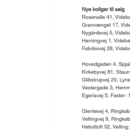
Nye boliger til salg
Rosenalle 41, Videbæ
Granvænget 17, Vide
Nygårdsvej 5, Videbæ
Herningvej 1, Videbæ
Fabriksvej 28, Videb
Hovedgaden 4, Spjald
Kirkebyvej 81, Stauni
Glibstrupvej 20, Lyne
Vestergade 3, Hemme
Egerisvej 5, Faster: 
Glentevej 4, Ringkøbi
Vellingvej 9, Ringkøb
Heboltoft 52, Velling: