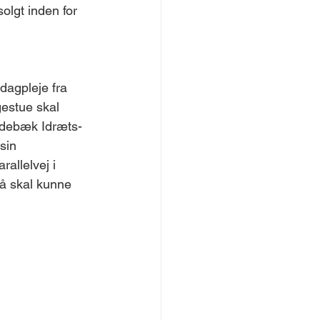
solgt inden for 
dagpleje fra 
gestue skal 
Videbæk Idræts- 
sin 
allelvej i 
å skal kunne 
.