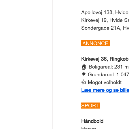
Apollovej 138, Hvide
Kirkevej 19, Hvide S
Søndergade 21A, Hvi
 ANNONCE 
Kirkevej 36, Ringkøb
🏠 Boligareal: 231 m
🌳 Grundareal: 1.04
👍 Meget velholdt 
Læs mere og se bille
SPORT 
Håndbold 
Herrer