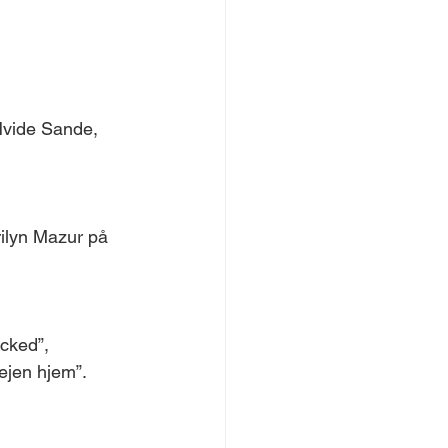
Hvide Sande, 
ilyn Mazur på 
cked”, 
Vejen hjem”.