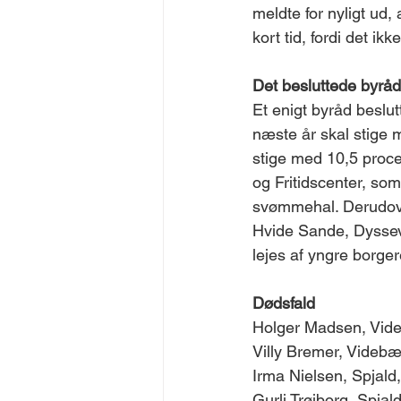
meldte for nyligt ud, 
kort tid, fordi det ik
Det besluttede byrå
Et enigt byråd beslut
næste år skal stige m
stige med 10,5 procen
og Fritidscenter, som
svømmehal. Derudover
Hvide Sande, Dyssev
lejes af yngre borger
Dødsfald 
Holger Madsen, Vide
Villy Bremer, Videbæk
Irma Nielsen, Spjald,
Gurli Trøiborg, Spjald