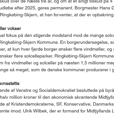
lskud over de næste tre år, og om at et årligt tilskud på 4 
 at udløbe efter 2025, gøres permanent. Borgmester Hans 
 Ringkøbing-Skjern, at han forventer, at der er opbakning t
ler vokser
sat fokus på den stigende modstand mod de mange solce
i Ringkøbing-Skjern Kommune. En borgerundersøgelse,
iser, at kun hver fjerde borger ønsker flere vindmøller, og
ønsker flere solcelleparker. Ringkøbing-Skjern Kommune
m fra vindmøller og solceller på næsten 1,5 millioner me
gange så meget, som de danske kommuner producerer i 
havnsstøtte
tående af Venstre og Socialdemokratiet besluttede på by
 halv million kroner til den økonomisk skrantende Midtjyll
nde af Kristendemokraterne, SF, Konservative, Danmark
mte imod. Ulrik Wilbek, der er formand for Midtjyllands 