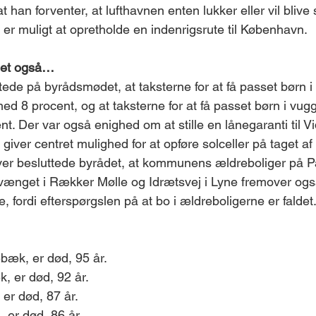
at han forventer, at lufthavnen enten lukker eller vil blive 
ke er muligt at opretholde en indenrigsrute til København.
det også…
tede på byrådsmødet, at taksterne for at få passet børn i 
ed 8 procent, og at taksterne for at få passet børn i vug
t. Der var også enighed om at stille en lånegaranti til 
 giver centret mulighed for at opføre solceller på taget af 
 besluttede byrådet, at kommunens ældreboliger på Par
ænget i Rækker Mølle og Idrætsvej i Lyne fremover ogs
e, fordi efterspørgslen på at bo i ældreboligerne er faldet
bæk, er død, 95 år.
, er død, 92 år. 
 er død, 87 år. 
, er død, 86 år. 