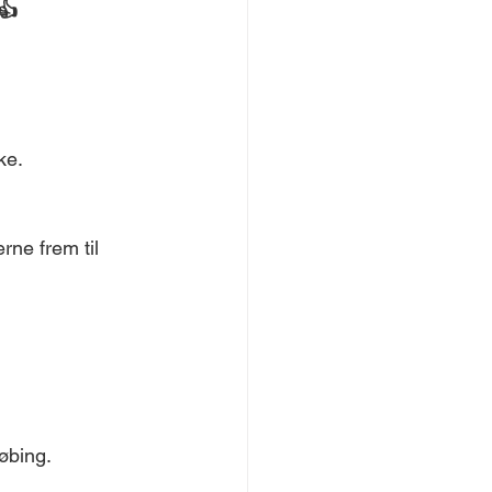
👍
ke.
ne frem til 
øbing.