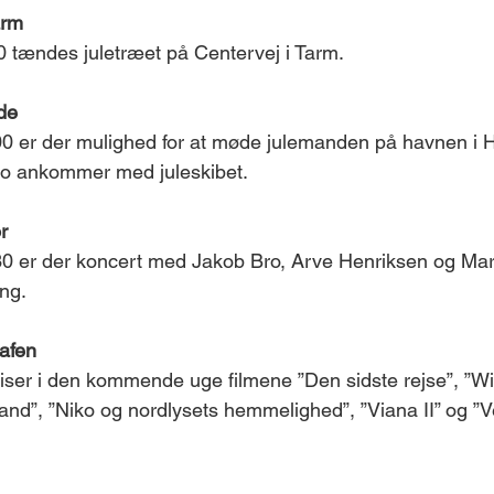
arm
 tændes juletræet på Centervej i Tarm.
de 
0 er der mulighed for at møde julemanden på havnen i 
tro ankommer med juleskibet. 
r
0 er der koncert med Jakob Bro, Arve Henriksen og Mar
ng.
rafen
iser i den kommende uge filmene ”Den sidste rejse”, ”Wi
land”, ”Niko og nordlysets hemmelighed”, ”Viana II” og ”