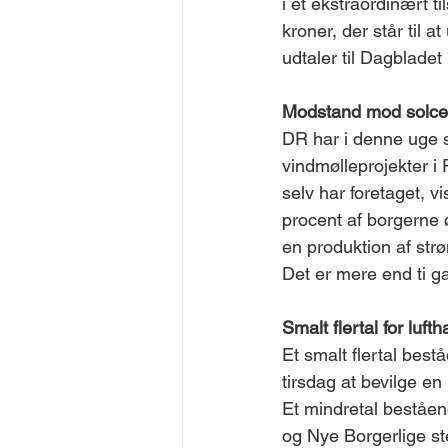
i et ekstraordinært ti
kroner, der står til
udtaler til Dagbladet
Modstand mod solcel
DR har i denne uge 
vindmølleprojekter 
selv har foretaget, v
procent af borgerne 
en produktion af strø
Det er mere end ti 
Smalt flertal for luft
Et smalt flertal bes
tirsdag at bevilge en
Et mindretal beståe
og Nye Borgerlige ste