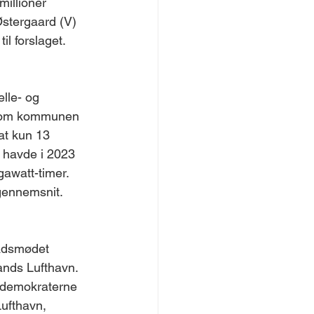
millioner 
Østergaard (V) 
il forslaget.
lle- og 
 som kommunen 
 at kun 13 
 havde i 2023 
gawatt-timer. 
gennemsnit.
rådsmødet 
ands Lufthavn. 
sdemokraterne 
Lufthavn, 