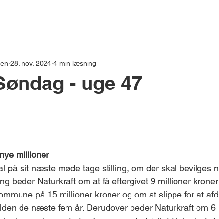
VESTNYT
sen
28. nov. 2024
4 min læsning
Søndag - uge 47
nye millioner
på sit næste møde tage stilling, om der skal bevilges nye
g beder Naturkraft om at få eftergivet 9 millioner kroner 
mmune på 15 millioner kroner og om at slippe for at af
lden de næste fem år. Derudover beder Naturkraft om 6 m